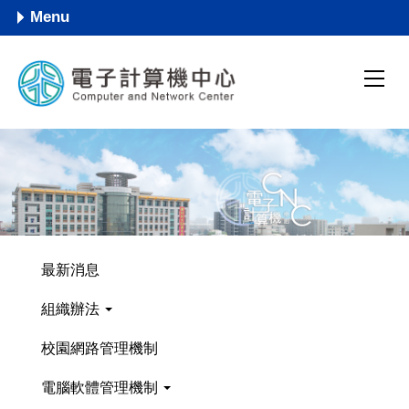
跳
Menu
到
主
要
內
容
區
最新消息
組織辦法
校園網路管理機制
電腦軟體管理機制