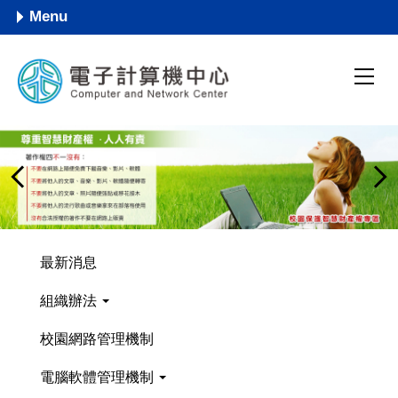
跳
Menu
到
主
要
內
容
區
最新消息
組織辦法
校園網路管理機制
電腦軟體管理機制